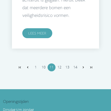
dat meerdere bomen een
veiligheidsrisico vormen.
LEES MEER
1
10
11
12
13
14
Openingstijden
Dinsdag t/m zondag