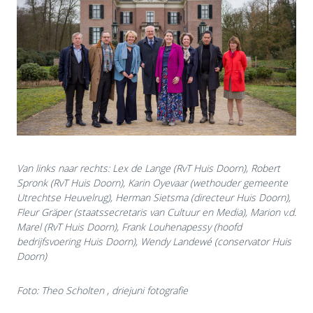
Van links naar rechts: Lex de Lange (RvT Huis Doorn), Robert
Spronk (RvT Huis Doorn), Karin Oyevaar (wethouder gemeente
Utrechtse Heuvelrug), Herman Sietsma (directeur Huis Doorn),
Fleur Gräper (staatssecretaris van Cultuur en Media), Marion v.d.
Marel (RvT Huis Doorn), Frank Louhenapessy (hoofd
bedrijfsvoering Huis Doorn), Wendy Landewé (conservator Huis
Doorn)
Foto: Theo Scholten , driejuni fotografie