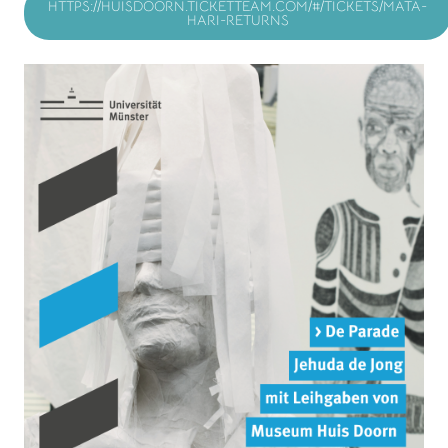
HTTPS://HUISDOORN.TICKETTEAM.COM/#/TICKETS/MATA-
HARI-RETURNS