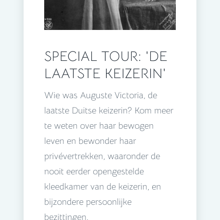
SPECIAL TOUR: 'DE
LAATSTE KEIZERIN'
Wie was Auguste Victoria, de
laatste Duitse keizerin? Kom meer
te weten over haar bewogen
leven en bewonder haar
privévertrekken, waaronder de
nooit eerder opengestelde
kleedkamer van de keizerin, en
bijzondere persoonlijke
bezittingen.