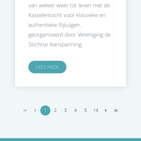
van weleer weer tot leven met de
Kastelentocht voor klassieke en
authentieke Rijtuigen,
georganiseerd door Vereniging de
Stichtse Aanspanning.
LEES MEER
1
2
3
4
5
14