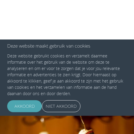
Deze website maakt gebruik van cookies
Deze website gebruikt cookies en verzamelt daarmee
informatie over het gebruik van de website om deze te
analyseren en om er voor te zorgen dat je voor jou relevante
informatie en advertenties te zien krijgt. Door hiernaast op
akkoord te klikken, geef je aan akkoord te zijn met het gebruik
van cookies en het verzamelen van informatie aan de hand
daarvan door ons en door derden.
AKKOORD
NIET AKKOORD