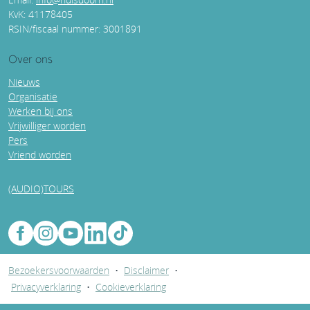
KvK: 41178405
RSIN/fiscaal nummer: 3001891
Over ons
Nieuws
Organisatie
Werken bij ons
Vrijwilliger worden
Pers
Vriend worden
(AUDIO)TOURS
Bezoekersvoorwaarden
•
Disclaimer
•
Privacyverklaring
•
Cookieverklaring