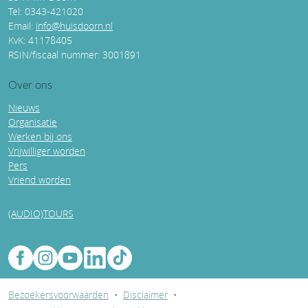
Tel: 0343-421020
Email:
info@huisdoorn.nl
KvK: 41178405
RSIN/fiscaal nummer: 3001891
Over ons
Nieuws
Organisatie
Werken bij ons
Vrijwilliger worden
Pers
Vriend worden
(AUDIO)TOURS
Bezoekersvoorwaarden
•
Disclaimer
•