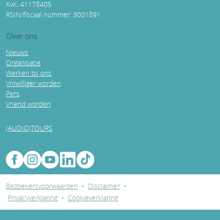
KvK: 41178405
RSIN/fiscaal nummer: 3001891
Over ons
Nieuws
Organisatie
Werken bij ons
Vrijwilliger worden
Pers
Vriend worden
(AUDIO)TOURS
Bezoekersvoorwaarden
•
Disclaimer
•
Privacyverklaring
•
Cookieverklaring