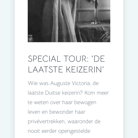
SPECIAL TOUR: 'DE
LAATSTE KEIZERIN'
Wie was Auguste Victoria, de
laatste Duitse keizerin? Kom meer
te weten over haar bewogen
leven en bewonder haar
privévertrekken, waaronder de
nooit eerder opengestelde