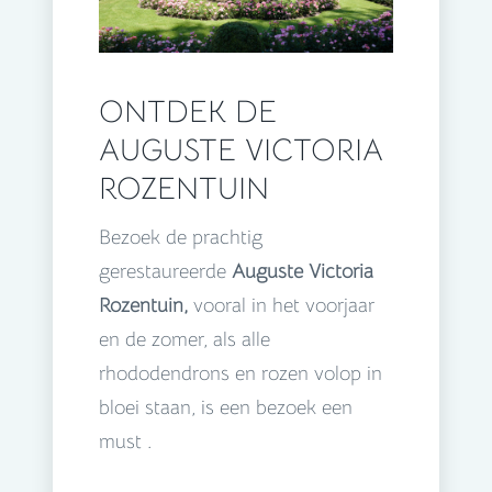
ONTDEK DE
AUGUSTE VICTORIA
ROZENTUIN
Bezoek de prachtig
gerestaureerde
Auguste Victoria
Rozentuin,
vooral in het voorjaar
en de zomer, als alle
rhododendrons en rozen volop in
bloei staan, is een bezoek een
must .