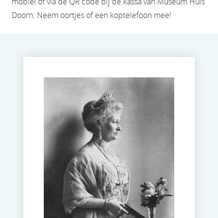
mobiel of via de QR code bij de kassa van Museum Huis
Doorn. Neem oortjes of een koptelefoon mee!