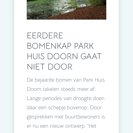
EERDERE
BOMENKAP PARK
HUIS DOORN GAAT
NIET DOOR
De bejaarde bomen van Park Huis
Doorn takelen steeds meer af.
Lange periodes van droogte doen
daar een schepje bovenop. Door
gesprekken met buurtbewoners is
er nu een nieuw ontwerp. ‘Het