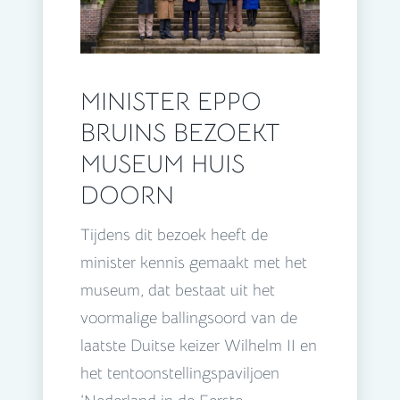
MINISTER EPPO
BRUINS BEZOEKT
MUSEUM HUIS
DOORN
Tijdens dit bezoek heeft de
minister kennis gemaakt met het
museum, dat bestaat uit het
voormalige ballingsoord van de
laatste Duitse keizer Wilhelm II en
het tentoonstellingspaviljoen