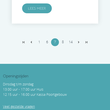
LEES MEER
1
6
7
8
14
Openingstijden
Dinsdag t/m zondag
13.00 uur - 17.00 uur Huis
12.15 uur - 16.00 uur Kassa Poortgebouw
Veel gestelde vragen