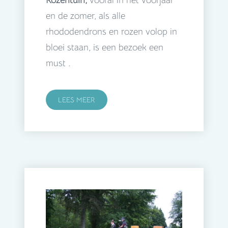
Rozentuin,
vooral in het voorjaar
en de zomer, als alle
rhododendrons en rozen volop in
bloei staan, is een bezoek een
must .
LEES MEER