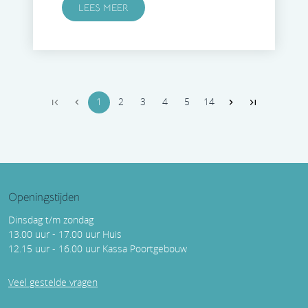
LEES MEER
1
2
3
4
5
14
Openingstijden
Dinsdag t/m zondag
13.00 uur - 17.00 uur Huis
12.15 uur - 16.00 uur Kassa Poortgebouw
Veel gestelde vragen