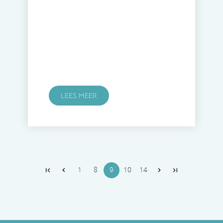
LEES MEER
1
8
9
10
14