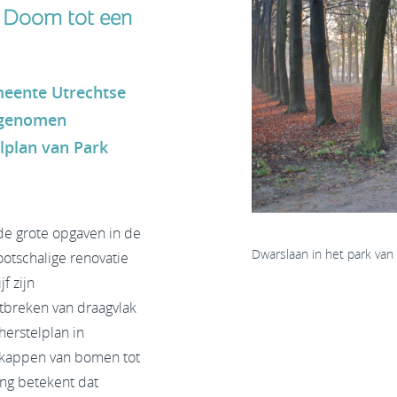
 Doorn tot een
meente Utrechtse
orgenomen
lplan van Park
 de grote opgaven in de
Dwarslaan in het park van
otschalige renovatie
f zijn
tbreken van draagvlak
herstelplan in
 kappen van bomen tot
ng betekent dat