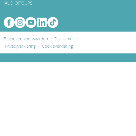
(AUDIO)TOURS
Bezoekersvoorwaarden
•
Disclaimer
•
Privacyverklaring
•
Cookieverklaring