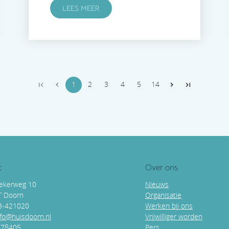
LEES MEER
1
2
3
4
5
14
t
Over ons
ekerweg 10
Nieuws
T Doorn
Organisatie
43-421020
Werken bij ons
nfo@huisdoorn.nl
Vrijwilliger worden
178405
Pers