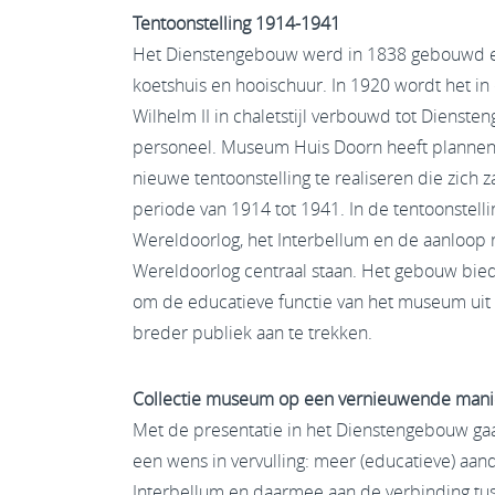
Tentoonstelling 1914-1941
Het Dienstengebouw werd in 1838 gebouwd en
koetshuis en hooischuur. In 1920 wordt het in
Wilhelm II in chaletstijl verbouwd tot Dienste
personeel. Museum Huis Doorn heeft plannen
nieuwe tentoonstelling te realiseren die zich 
periode van 1914 tot 1941. In de tentoonstelli
Wereldoorlog, het Interbellum en de aanloop
Wereldoorlog centraal staan. Het gebouw bie
om de educatieve functie van het museum uit
breder publiek aan te trekken.
Collectie museum op een vernieuwende mani
Met de presentatie in het Dienstengebouw g
een wens in vervulling: meer (educatieve) aa
Interbellum en daarmee aan de verbinding tu