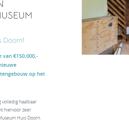
N
MUSEUM
s Doorn!
e van €150.000,-
nieuwe
nstengebouw op het
g volledig haalbaar
t hiervoor zeer
r Museum Huis Doorn.