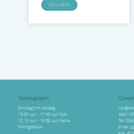
LEES MEER
Openingstijden
Contac
Dinsdag t/m zondag
Langbro
13.00 uur - 17.00 uur Huis
3941 M
12.15 uur - 16.00 uur Kassa
Tel: 03
Poortgebouw
Email:
i
KvK: 41