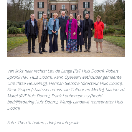
Van links naar rechts: Lex de Lange (RvT Huis Doorn), Robert
Spronk (RvT Huis Doorn), Karin Oyevaar (wethouder gemeente
Utrechtse Heuvelrug), Herman Sietsma (directeur Huis Doorn),
Fleur Gräper (staatssecretaris van Cultuur en Media), Marion v.d.
Marel (RvT Huis Doorn), Frank Louhenapessy (hoofd
bedrijfsvoering Huis Doorn), Wendy Landewé (conservator Huis
Doorn)
Foto: Theo Scholten , driejuni fotografie