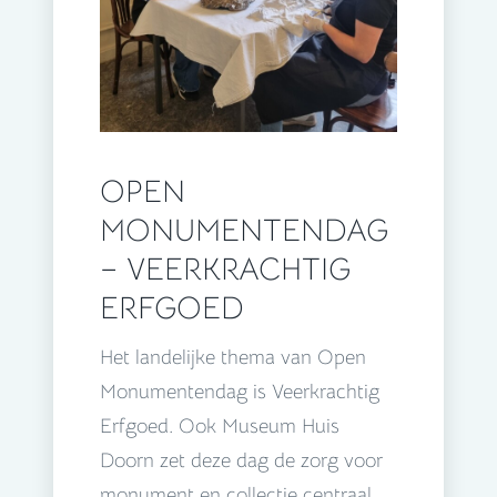
OPEN
MONUMENTENDAG
– VEERKRACHTIG
ERFGOED
Het landelijke thema van Open
Monumentendag is Veerkrachtig
Erfgoed. Ook Museum Huis
Doorn zet deze dag de zorg voor
monument en collectie centraal.