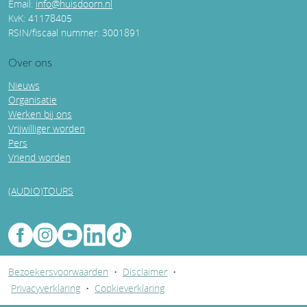
Email:
info@huisdoorn.nl
KvK: 41178405
RSIN/fiscaal nummer: 3001891
Over ons
Nieuws
Organisatie
Werken bij ons
Vrijwilliger worden
Pers
Vriend worden
(AUDIO)TOURS
Bezoekersvoorwaarden
•
Disclaimer
•
Privacyverklaring
•
Cookieverklaring