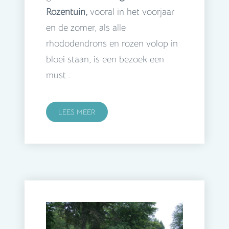
Rozentuin,
vooral in het voorjaar
en de zomer, als alle
rhododendrons en rozen volop in
bloei staan, is een bezoek een
must .
LEES MEER