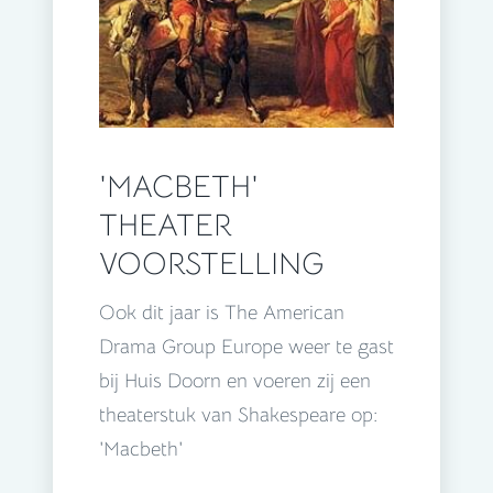
'MACBETH'
THEATER
VOORSTELLING
Ook dit jaar is The American
Drama Group Europe weer te gast
bij Huis Doorn en voeren zij een
theaterstuk van Shakespeare op:
'Macbeth'