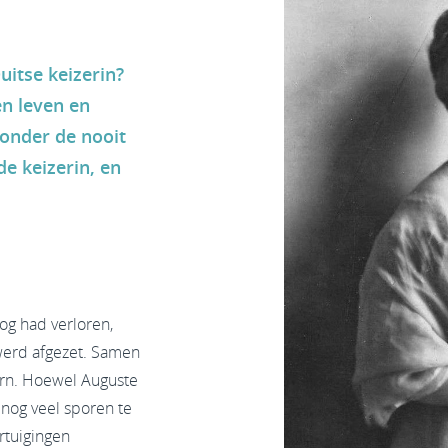
uitse keizerin?
n leven en
onder de nooit
e keizerin, en
og had verloren,
 werd afgezet. Samen
orn. Hoewel Auguste
n nog veel sporen te
rtuigingen