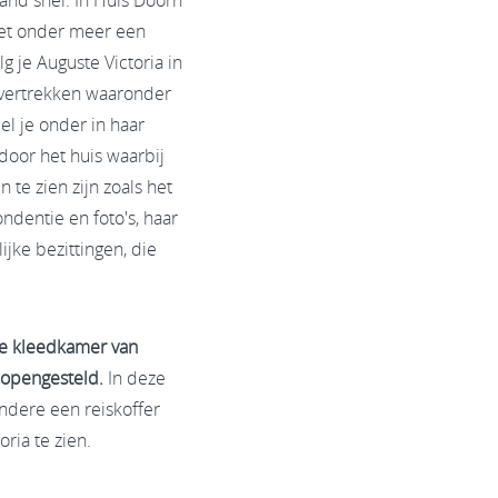
nd snel. In Huis Doorn
et onder meer een
lg je Auguste Victoria in
vévertrekken waaronder
l je onder in haar
door het huis waarbij
 te zien zijn zoals het
ndentie en foto's, haar
jke bezittingen, die
e kleedkamer van
k opengesteld.
In deze
ndere een reiskoffer
ria te zien.