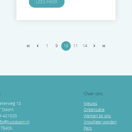
LEES MEER
1
9
10
11
14
t
Over ons
ekerweg 10
Nieuws
T Doorn
Organisatie
43-421020
Werken bij ons
nfo@huisdoorn.nl
Vrijwilliger worden
178405
Pers