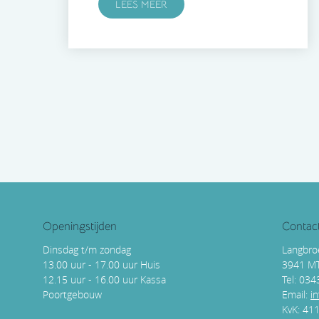
LEES MEER
Openingstijden
Contac
Dinsdag t/m zondag
Langbro
13.00 uur - 17.00 uur Huis
3941 M
12.15 uur - 16.00 uur Kassa
Tel: 03
Poortgebouw
Email:
i
KvK: 41