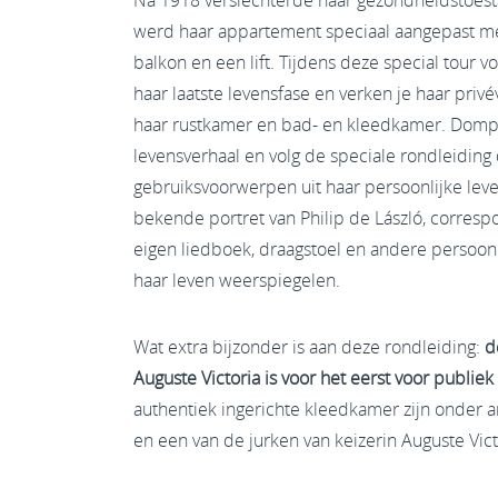
Na 1918 verslechterde haar gezondheidstoesta
werd haar appartement speciaal aangepast m
balkon en een lift. Tijdens deze special tour vo
haar laatste levensfase en verken je haar pri
haar rustkamer en bad- en kleedkamer. Dompe
levensverhaal en volg de speciale rondleiding 
gebruiksvoorwerpen uit haar persoonlijke leven
bekende portret van Philip de László, correspo
eigen liedboek, draagstoel en andere persoonli
haar leven weerspiegelen.
Wat extra bijzonder is aan deze rondleiding:
d
Auguste Victoria is voor het eerst voor publie
authentiek ingerichte kleedkamer zijn onder a
en een van de jurken van keizerin Auguste Victo