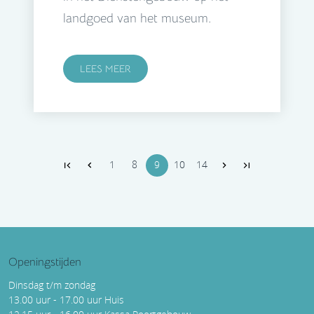
landgoed van het museum.
LEES MEER
1
8
9
10
14
Openingstijden
Dinsdag t/m zondag
13.00 uur - 17.00 uur Huis