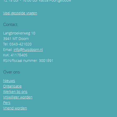
12.15 uur - 16.00 uur Kassa Poortgebouw
Veel gestelde vragen
Contact
Langbroekerweg 10
3941 MT Doorn
Tel: 0343-421020
Email:
info@huisdoorn.nl
KvK: 41178405
RSIN/fiscaal nummer: 3001891
Over ons
Nieuws
Organisatie
Werken bij ons
Vrijwilliger worden
Pers
Vriend worden