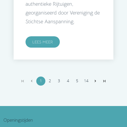
authentieke Rijtuigen,
georganiseerd door Vereniging de
Stichtse Aanspanning.
LEES MEER
1
2
3
4
5
14
Openingstijden