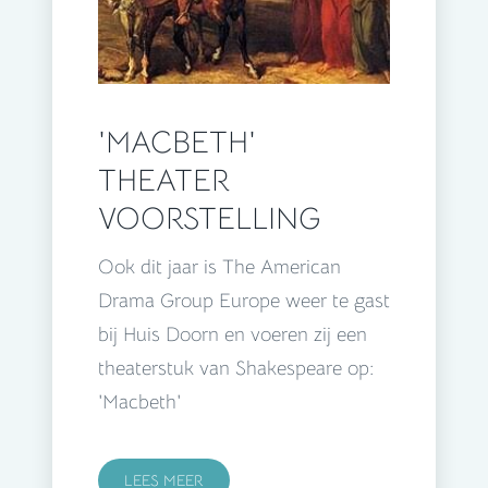
'MACBETH'
THEATER
VOORSTELLING
Ook dit jaar is The American
Drama Group Europe weer te gast
bij Huis Doorn en voeren zij een
theaterstuk van Shakespeare op:
'Macbeth'
LEES MEER