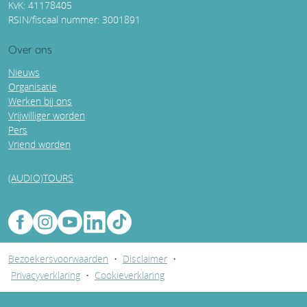
KvK: 41178405
RSIN/fiscaal nummer: 3001891
Over ons
Nieuws
Organisatie
Werken bij ons
Vrijwilliger worden
Pers
Vriend worden
(AUDIO)TOURS
Bezoekersvoorwaarden
•
Disclaimer
•
Privacyverklaring
•
Cookieverklaring