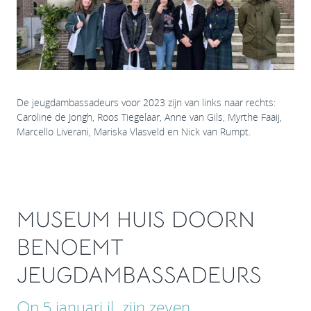
De jeugdambassadeurs voor 2023 zijn van links naar rechts:
Caroline de Jongh, Roos Tiegelaar, Anne van Gils, Myrthe Faaij,
Marcello Liverani, Mariska Vlasveld en Nick van Rumpt.
MUSEUM HUIS DOORN
BENOEMT
JEUGDAMBASSADEURS
Op 5 januari jl. zijn zeven