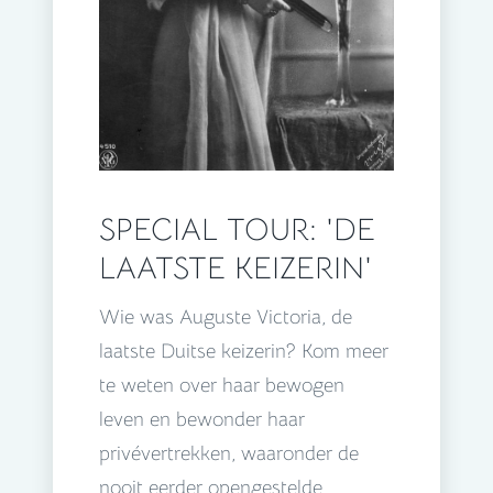
SPECIAL TOUR: 'DE
LAATSTE KEIZERIN'
Wie was Auguste Victoria, de
laatste Duitse keizerin? Kom meer
te weten over haar bewogen
leven en bewonder haar
privévertrekken, waaronder de
nooit eerder opengestelde