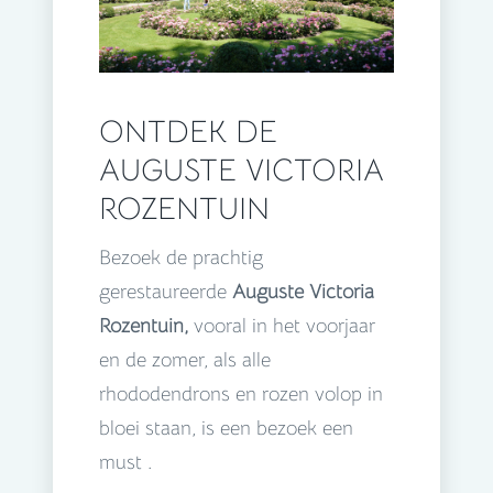
ONTDEK DE
AUGUSTE VICTORIA
ROZENTUIN
Bezoek de prachtig
gerestaureerde
Auguste Victoria
Rozentuin,
vooral in het voorjaar
en de zomer, als alle
rhododendrons en rozen volop in
bloei staan, is een bezoek een
must .