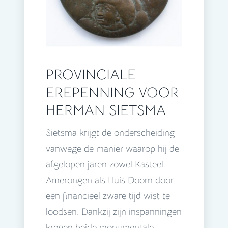
PROVINCIALE
EREPENNING VOOR
HERMAN SIETSMA
Sietsma krijgt de onderscheiding
vanwege de manier waarop hij de
afgelopen jaren zowel Kasteel
Amerongen als Huis Doorn door
een financieel zware tijd wist te
loodsen. Dankzij zijn inspanningen
kregen beide monumentale