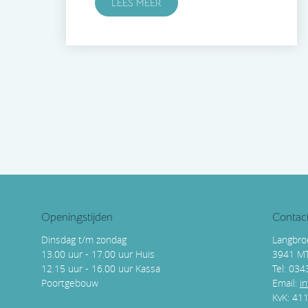
LEES MEER
Openingstijden
Contac
Dinsdag t/m zondag
Langbro
13.00 uur - 17.00 uur Huis
3941 M
12.15 uur - 16.00 uur Kassa
Tel: 03
Poortgebouw
Email:
i
KvK: 41