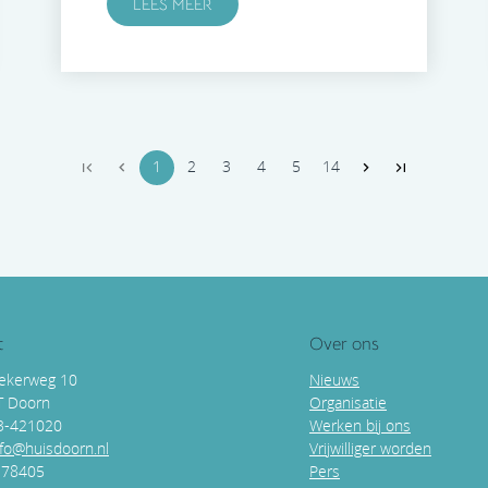
LEES MEER
1
2
3
4
5
14
t
Over ons
ekerweg 10
Nieuws
T Doorn
Organisatie
43-421020
Werken bij ons
nfo@huisdoorn.nl
Vrijwilliger worden
178405
Pers