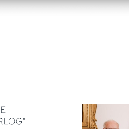
DE
RLOG"