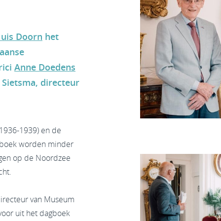
uis Doorn
het
paanse
rici
Anne Doedens
 Sietsma, directeur
(1936-1939) en de
t boek worden minder
ngen op de Noordzee
cht.
directeur van Museum
 voor uit het dagboek