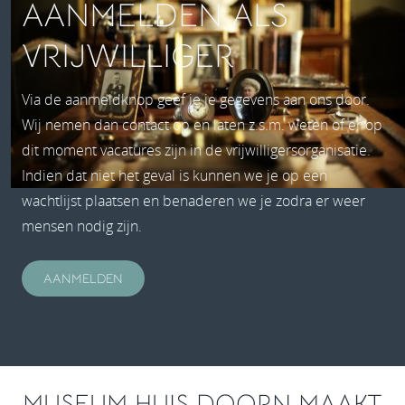
AANMELDEN ALS
VRIJWILLIGER
Via de aanmeldknop geef je je gegevens aan ons door.
Wij nemen dan contact op en laten z.s.m. weten of er op
dit moment vacatures zijn in de vrijwilligersorganisatie.
Indien dat niet het geval is kunnen we je op een
wachtlijst plaatsen en benaderen we je zodra er weer
mensen nodig zijn.
AANMELDEN
MUSEUM HUIS DOORN MAAKT