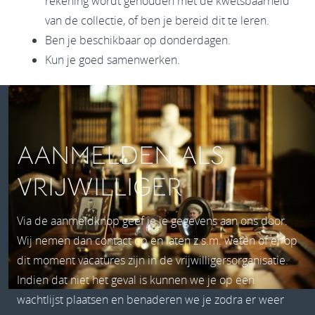
rekening wordt gehouden met de kwetsbaarheid
van de collectie, of ben je bereid dit te leren.
Ben je beschikbaar op donderdagen.
Kun je goed samenwerken.
AANMELDEN ALS
VRIJWILLIGER
Via de aanmeldknop geef je je gegevens aan ons door.
Wij nemen dan contact op en laten z.s.m. weten of er op
dit moment vacatures zijn in de vrijwilligersorganisatie.
Indien dat niet het geval is kunnen we je op een
wachtlijst plaatsen en benaderen we je zodra er weer