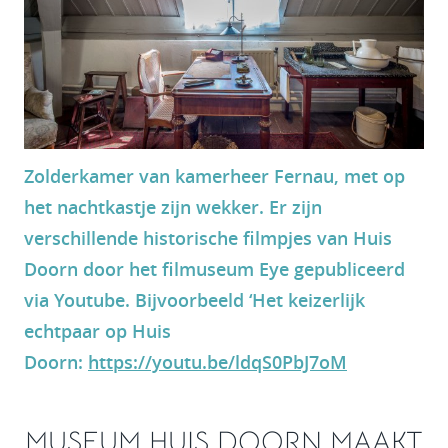
Zolderkamer van kamerheer Fernau, met op
het nachtkastje zijn wekker. Er zijn
verschillende historische filmpjes van Huis
Doorn door het filmuseum Eye gepubliceerd
via Youtube. Bijvoorbeeld ‘Het keizerlijk
echtpaar op Huis
Doorn:
https://youtu.be/ldqS0PbJ7oM
MUSEUM HUIS DOORN MAAKT