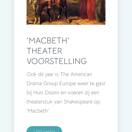
'MACBETH'
THEATER
VOORSTELLING
Ook dit jaar is The American
Drama Group Europe weer te gast
bij Huis Doorn en voeren zij een
theaterstuk van Shakespeare op:
'Macbeth'
LEES MEER