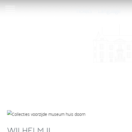
Tickets
Language
WILHELM II