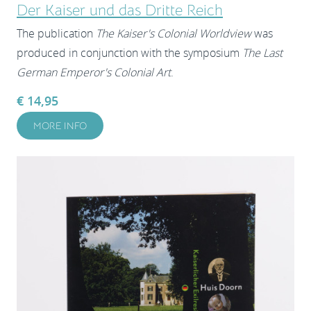
Der Kaiser und das Dritte Reich
The publication
The Kaiser's Colonial Worldview
was
produced in conjunction with the symposium
The Last
German Emperor's Colonial Art
.
€ 14,95
MORE INFO