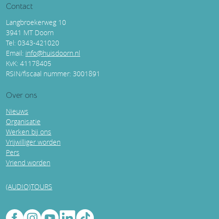
Contact
Langbroekerweg 10
3941 MT Doorn
Tel: 0343-421020
Email:
info@huisdoorn.nl
KvK: 41178405
RSIN/fiscaal nummer: 3001891
Over ons
Nieuws
Organisatie
Werken bij ons
Vrijwilliger worden
Pers
Vriend worden
(AUDIO)TOURS