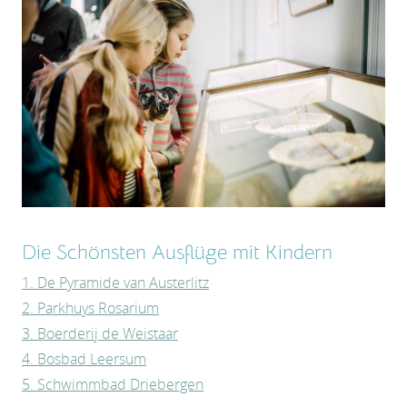
Die Schönsten Ausflüge mit Kindern
1. De Pyramide van Austerlitz
2. Parkhuys Rosarium
3. Boerderij de Weistaar
4. Bosbad Leersum
5. Schwimmbad Driebergen