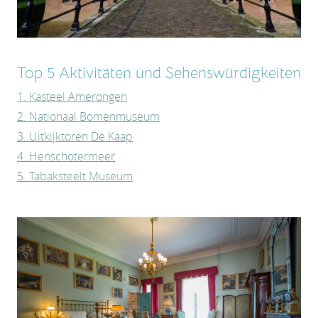
Top 5 Aktivitäten und Sehenswürdigkeiten
1. Kasteel Amerongen
2. Nationaal Bomenmuseum
3. Uitkijktoren De Kaap
4. Henschotermeer
5. Tabaksteelt Museum