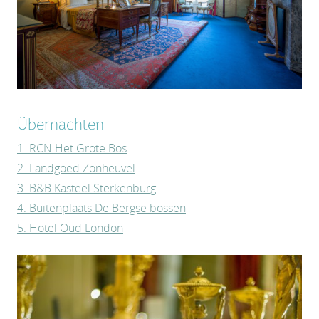
Übernachten
1. RCN Het Grote Bos
2. Landgoed Zonheuvel
3. B&B Kasteel Sterkenburg
4. Buitenplaats De Bergse bossen
5. Hotel Oud London