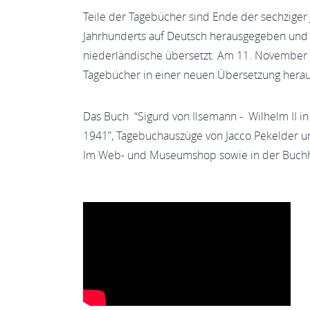
Teile der Tagebücher sind Ende der sechziger 
Jahrhunderts auf Deutsch herausgegeben und 
niederländische übersetzt. Am 11. November 
Tagebücher in einer neuen Übersetzung her
Das Buch “Sigurd von Ilsemann - Wilhelm II i
1941”, Tagebuchauszüge von Jacco Pekelder u
Im Web- und Museumshop sowie in der Buchha