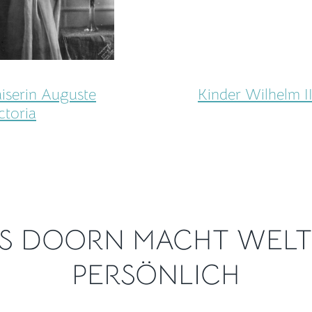
iserin Auguste
Kinder Wilhelm I
ctoria
IS DOORN MACHT WELT
PERSÖNLICH