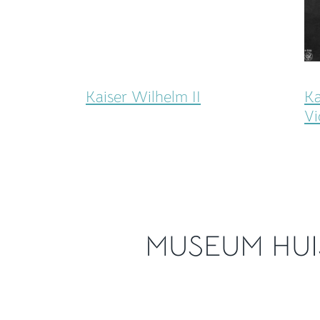
Kaiser Wilhelm II
Ka
Vi
MUSEUM HU