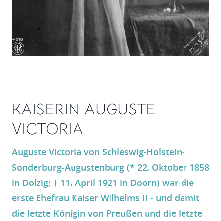
KAISERIN AUGUSTE
VICTORIA
Auguste Victoria von Schleswig-Holstein-
Sonderburg-Augustenburg (* 22. Oktober 1858
in Dolzig; † 11. April 1921 in Doorn) war die
erste Ehefrau Kaiser Wilhelms II - und damit
die letzte Königin von Preußen und die letzte