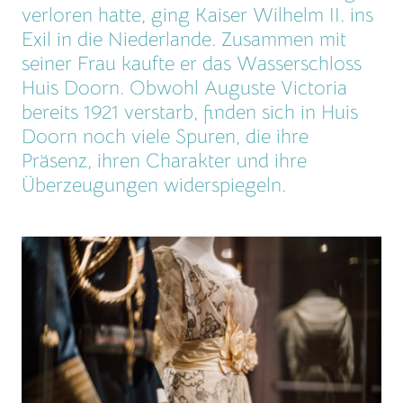
verloren hatte, ging Kaiser Wilhelm II. ins
Exil in die Niederlande. Zusammen mit
seiner Frau kaufte er das Wasserschloss
Huis Doorn. Obwohl Auguste Victoria
bereits 1921 verstarb, finden sich in Huis
Doorn noch viele Spuren, die ihre
Präsenz, ihren Charakter und ihre
Überzeugungen widerspiegeln.