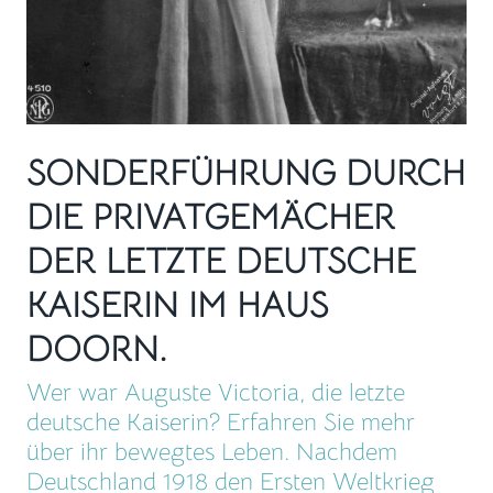
SONDERFÜHRUNG DURCH
DIE PRIVATGEMÄCHER
DER LETZTE DEUTSCHE
KAISERIN IM HAUS
DOORN.
Wer war Auguste Victoria, die letzte
deutsche Kaiserin? Erfahren Sie mehr
über ihr bewegtes Leben. Nachdem
Deutschland 1918 den Ersten Weltkrieg