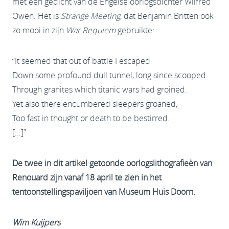
met een gedicht van de Engelse oorlogsdichter Wilfred
Owen. Het is
Strange Meeting
, dat Benjamin Britten ook
zo mooi in zijn
War Requiem
gebruikte:
“It seemed that out of battle I escaped
Down some profound dull tunnel, long since scooped
Through granites which titanic wars had groined.
Yet also there encumbered sleepers groaned,
Too fast in thought or death to be bestirred.
[...]”
De twee in dit artikel getoonde oorlogslithografieën van
Renouard zijn vanaf 18 april te zien in het
tentoonstellingspaviljoen van Museum Huis Doorn.
Wim Kuijpers